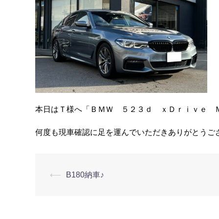
本日はＴ様へ「ＢＭＷ ５２３ｄ ｘＤｒｉｖｅ 
何度も現車確認に足を運んでいただきありがとうご
⟵
B180納車♪