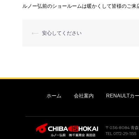
ルノー弘前のショールームは暖かくして皆様のご来
⟵
安心してください
ホーム
会社案内
RENAULT
〒036-8084 
TEL 0172-29-115