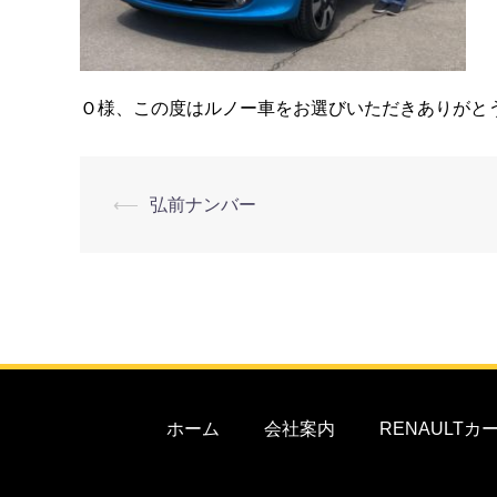
Ｏ様、この度はルノー車をお選びいただきありがと
⟵
弘前ナンバー
ホーム
会社案内
RENAULT