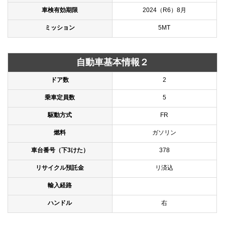
車検有効期限
2024（R6）8月
ミッション
5MT
自動車基本情報２
ドア数
2
乗車定員数
5
駆動方式
FR
燃料
ガソリン
車台番号（下3けた）
378
リサイクル預託金
リ済込
輸入経路
ハンドル
右