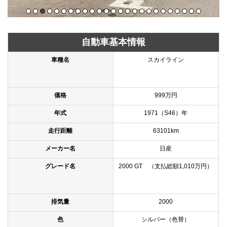
自動車基本情報
車種名
スカイライン
価格
999万円
年式
1971（S46）年
走行距離
63101km
メーカー名
日産
グレード名
2000 GT （支払総額1,010万円）
排気量
2000
色
シルバー（色替）