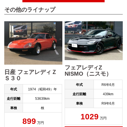
その他のライナップ
フェアレディZ
日産 フェアレディＺ
NISMO（ニスモ）
Ｓ３０
年式
R6年6月
年式
1974（昭和49）年
走行距離
439km
走行距離
53639km
車検
R9年6月
車検
検
1029
万円
899
万円