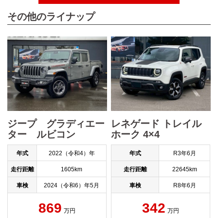
その他のライナップ
ジープ グラディエー
レネゲード トレイル
ター ルビコン
ホーク 4×4
年式
2022（令和4）年
年式
R3年6月
走行距離
1605km
走行距離
22645km
車検
2024（令和6）年5月
車検
R8年6月
869
342
万円
万円