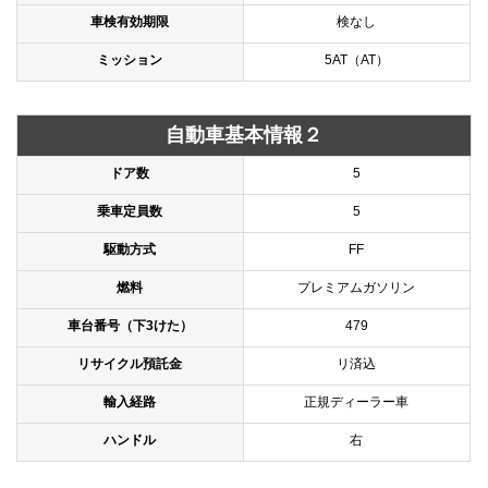
車検有効期限
検なし
ミッション
5AT（AT）
自動車基本情報２
ドア数
5
乗車定員数
5
駆動方式
FF
燃料
プレミアムガソリン
車台番号（下3けた）
479
リサイクル預託金
リ済込
輸入経路
正規ディーラー車
ハンドル
右