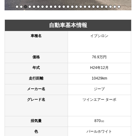
自動車基本情報
車種名
イプシロン
価格
76.9万円
年式
H24年12月
走行距離
10429km
メーカー名
ジープ
グレード名
ツインエアー ターボ
排気量
870㏄
色
パールホワイト