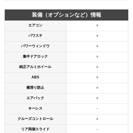
装備（オプションなど）情報
エアコン
○
パワステ
○
パワーウィンドウ
○
集中ドアロック
○
純正アルミホイール
○
ABS
○
横滑り防止
○
エアバック
○
キーレス
-
クルーズコントロール
○
リア両側スライド
-