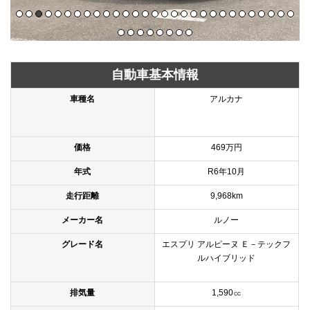
自動車基本情報
車種名
アルカナ
価格
469万円
年式
R6年10月
走行距離
9,968km
メーカー名
ルノー
グレード名
エスプリ アルピーヌ Ｅ－テックフ
ルハイブリッド
排気量
1,590㏄