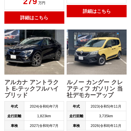
279
万円
詳細はこちら
詳細はこちら
アルカナ アントラク
ルノー カングー クレ
ト E-テックフルハイ
アティフ ガソリン 当
ブリッド
社デモカーアップ
年式
2024(令和6)年7月
年式
2023(令和5)年11月
走行距離
1,823km
走行距離
3,735km
車検
2027(令和9)年7月
車検
2026(令和8)年11月