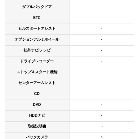
ダブルバックドア
-
ETC
-
ヒルスタートアシスト
-
オプションアルミホイール
-
社外ナビ/テレビ
-
ドライブレコーダー
-
ストップ＆スタート機能
-
センターアームレスト
-
CD
-
DVD
-
HDDナビ
-
取扱説明書
○
バックカメラ
○