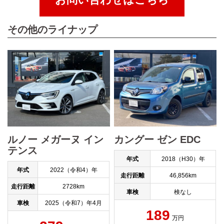
その他のライナップ
ルノー メガーヌ イン
カングー ゼン EDC
テンス
年式
2018（H30）年
年式
2022（令和4）年
走行距離
46,856km
走行距離
2728km
車検
検なし
車検
2025（令和7）年4月
189
万円