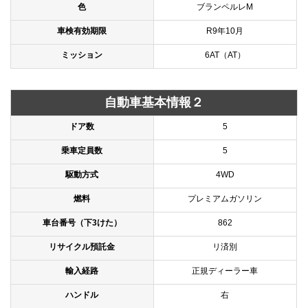
色
ブランペルレM
車検有効期限
R9年10月
ミッション
6AT（AT）
自動車基本情報２
ドア数
5
乗車定員数
5
駆動方式
4WD
燃料
プレミアムガソリン
車台番号（下3けた）
862
リサイクル預託金
リ済別
輸入経路
正規ディーラー車
ハンドル
右